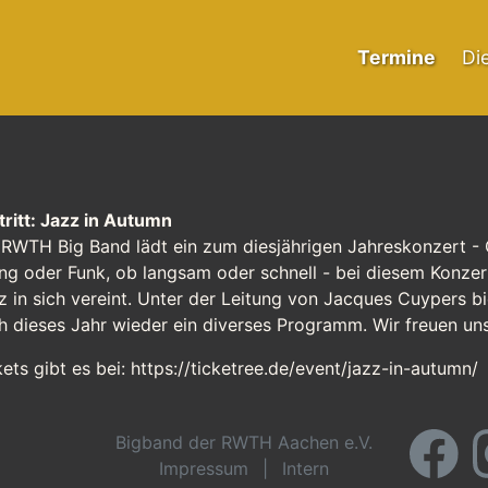
Termine
Di
tritt: Jazz in Autumn
 RWTH Big Band lädt ein zum diesjährigen Jahreskonzert -
ng oder Funk, ob langsam oder schnell - bei diesem Konzert 
z in sich vereint. Unter der Leitung von Jacques Cuypers b
h dieses Jahr wieder ein diverses Programm. Wir freuen uns
kets gibt es bei:
https://ticketree.de/event/jazz-in-autumn/
Bigband der RWTH Aachen e.V.
Impressum
|
Intern