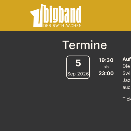
Termine
Auf
19:30
5
Die
bis
23:00
Swi
Sep
2026
Jaz
auc
Tic